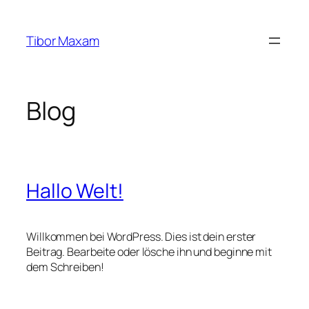
Zum
Inhalt
Tibor Maxam
springen
Blog
Hallo Welt!
Willkommen bei WordPress. Dies ist dein erster
Beitrag. Bearbeite oder lösche ihn und beginne mit
dem Schreiben!