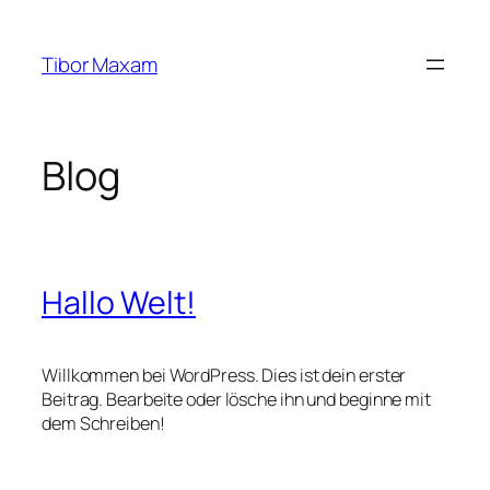
Zum
Inhalt
Tibor Maxam
springen
Blog
Hallo Welt!
Willkommen bei WordPress. Dies ist dein erster
Beitrag. Bearbeite oder lösche ihn und beginne mit
dem Schreiben!