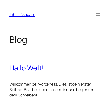
Zum
Inhalt
Tibor Maxam
springen
Blog
Hallo Welt!
Willkommen bei WordPress. Dies ist dein erster
Beitrag. Bearbeite oder lösche ihn und beginne mit
dem Schreiben!