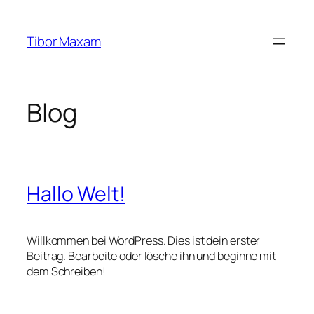
Zum
Inhalt
Tibor Maxam
springen
Blog
Hallo Welt!
Willkommen bei WordPress. Dies ist dein erster
Beitrag. Bearbeite oder lösche ihn und beginne mit
dem Schreiben!