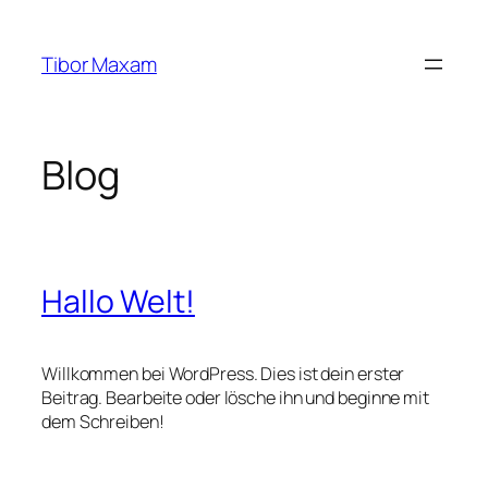
Zum
Inhalt
Tibor Maxam
springen
Blog
Hallo Welt!
Willkommen bei WordPress. Dies ist dein erster
Beitrag. Bearbeite oder lösche ihn und beginne mit
dem Schreiben!