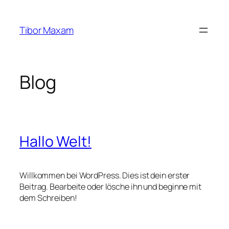
Zum
Inhalt
Tibor Maxam
springen
Blog
Hallo Welt!
Willkommen bei WordPress. Dies ist dein erster
Beitrag. Bearbeite oder lösche ihn und beginne mit
dem Schreiben!