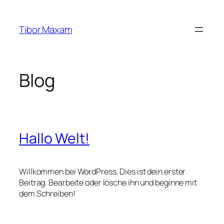
Zum
Inhalt
Tibor Maxam
springen
Blog
Hallo Welt!
Willkommen bei WordPress. Dies ist dein erster
Beitrag. Bearbeite oder lösche ihn und beginne mit
dem Schreiben!